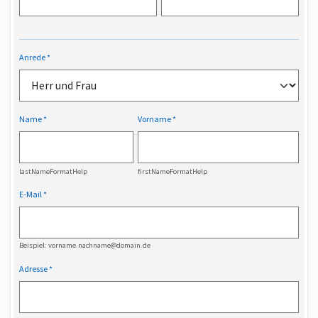
Anrede
Name
Vorname
lastNameFormatHelp
firstNameFormatHelp
E-Mail
Beispiel: vorname.nachname@domain.de
Adresse