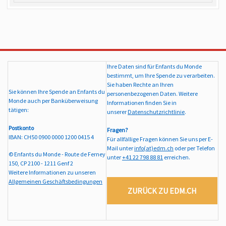
Ihre Daten sind für Enfants du Monde
bestimmt, um Ihre Spende zu verarbeiten.
Sie haben Rechte an Ihren
Sie können Ihre Spende an Enfants du
personenbezogenen Daten. Weitere
Monde auch per Banküberweisung
Informationen finden Sie in
tätigen:
unserer
Datenschutzrichtlinie
.
Postkonto
Fragen?
IBAN: CH50 0900 0000 1200 0415 4
Für allfällige Fragen können Sie uns per E-
Mail unter
info(at)edm.ch
oder per Telefon
© Enfants du Monde - Route de Ferney
unter
+41 22 798 88 81
erreichen.
150, CP 2100 - 1211 Genf 2
Weitere Informationen zu unseren
Allgemeinen Geschäftsbedingungen
ZURÜCK ZU EDM.CH