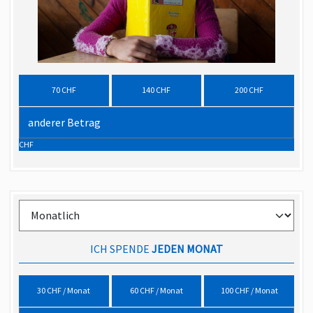
70 CHF
140 CHF
200 CHF
CHF
ICH SPENDE
JEDEN MONAT
30 CHF / Monat
60 CHF / Monat
100 CHF / Monat