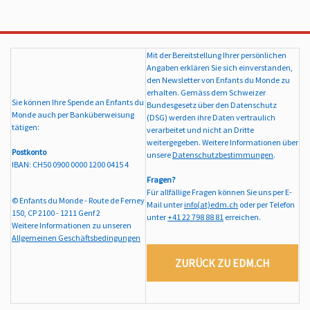
Mit der Bereitstellung Ihrer persönlichen
Angaben erklären Sie sich einverstanden,
den Newsletter von Enfants du Monde zu
erhalten. Gemäss dem Schweizer
Sie können Ihre Spende an Enfants du
Bundesgesetz über den Datenschutz
Monde auch per Banküberweisung
(DSG) werden ihre Daten vertraulich
tätigen:
verarbeitet und nicht an Dritte
weitergegeben. Weitere Informationen über
Postkonto
unsere
Datenschutzbestimmungen
.
IBAN: CH50 0900 0000 1200 0415 4
Fragen?
Für allfällige Fragen können Sie uns per E-
© Enfants du Monde - Route de Ferney
Mail unter
info(at)edm.ch
oder per Telefon
150, CP 2100 - 1211 Genf 2
unter
+41 22 798 88 81
erreichen.
Weitere Informationen zu unseren
Allgemeinen Geschäftsbedingungen
ZURÜCK ZU EDM.CH