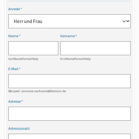
Anrede
Name
Vorname
lastNameFormatHelp
firstNameFormatHelp
E-Mail
Beispiel: vorname.nachname@domain.de
Adresse
Adresszusatz